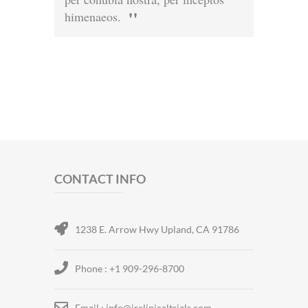
himenaeos.
CONTACT INFO
1238 E. Arrow Hwy Upland, CA 91786
Phone : +1 909-296-8700
Email : info@irclinicaltrials.com